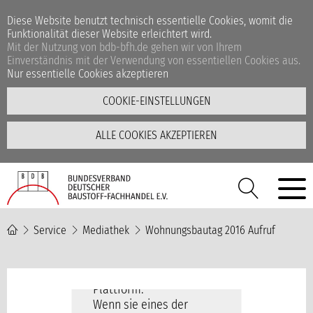
Diese Website benutzt technisch essentielle Cookies, womit die
Funktionalität dieser Website erleichtert wird.
Mit der Nutzung von bdb-bfh.de gehen wir von Ihrem
Einverständnis mit der Verwendung von essentiellen Cookies aus.
Nur essentielle Cookies akzeptieren
COOKIE-EINSTELLUNGEN
ALLE COOKIES AKZEPTIEREN
Service
Mediathek
Wohnungsbautag 2016 Aufruf
Unsere Videos befinden
sich auf der YouTube-
Plattform.
Wenn sie eines der