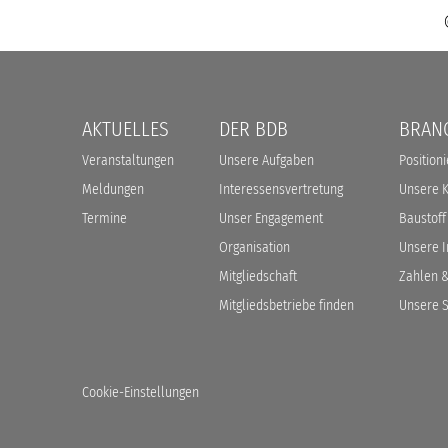
Navigation
AKTUELLES
DER BDB
BRAN
überspringen
Veranstaltungen
Unsere Aufgaben
Position
Meldungen
Interessensvertretung
Unsere 
Termine
Unser Engagement
Baustoff
Organisation
Unsere In
Mitgliedschaft
Zahlen &
Mitgliedsbetriebe finden
Unsere S
Cookie-Einstellungen