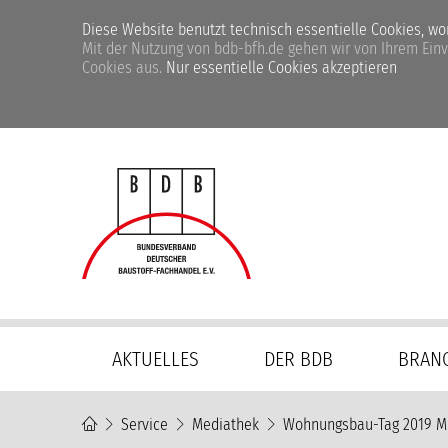
Diese Website benutzt technisch essentielle Cookies, womi
Mit der Nutzung von bdb-bfh.de gehen wir von Ihrem Ein
Cookies aus.
Nur essentielle Cookies akzeptieren
Navigation
AKTUELLES
DER BDB
BRAN
überspringen
Service
Mediathek
Wohnungsbau-Tag 2019 