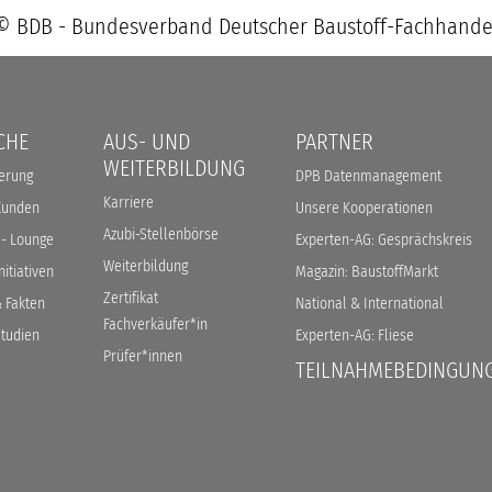
© BDB - Bundesverband Deutscher Baustoff-Fachhande
CHE
AUS- UND
PARTNER
WEITERBILDUNG
ierung
DPB Datenmanagement
Karriere
Kunden
Unsere Kooperationen
Azubi-Stellenbörse
 - Lounge
Experten-AG: Gesprächskreis
Weiterbildung
itiativen
Magazin: BaustoffMarkt
Zertifikat
 Fakten
National & International
Fachverkäufer*in
tudien
Experten-AG: Fliese
Prüfer*innen
TEILNAHMEBEDINGUN