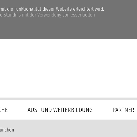
t die Funktionalität dieser Website erleichtert wird.
verständnis mit der Verwendung von essentiellen
CHE
AUS- UND WEITERBILDUNG
PARTNER
München