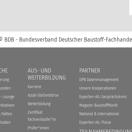
© BDB - Bundesverband Deutscher Baustoff-Fachhande
CHE
AUS- UND
PARTNER
WEITERBILDUNG
ierung
DPB Datenmanagement
Karriere
Kunden
Unsere Kooperationen
Azubi-Stellenbörse
 - Lounge
Experten-AG: Gesprächskreis
Weiterbildung
itiativen
Magazin: BaustoffMarkt
Zertifikat
 Fakten
National & International
Fachverkäufer*in
tudien
Experten-AG: Fliese
Prüfer*innen
TEILNAHMEBEDINGUN