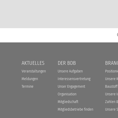
Navigation
AKTUELLES
DER BDB
BRAN
überspringen
Veranstaltungen
Unsere Aufgaben
Position
Meldungen
Interessensvertretung
Unsere 
Termine
Unser Engagement
Baustoff
Organisation
Unsere In
Mitgliedschaft
Zahlen &
Mitgliedsbetriebe finden
Unsere S