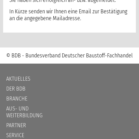
Sie haben sich erfolgreich an- bzw. abgemeldet.
In Kürze senden wir Ihnen eine Email zur Bestätigung
an die angegebene Mailadresse.
© BDB - Bundesverband Deutscher Baustoff-Fachhandel
Navigation
AKTUELLES
überspringen
DER BDB
BRANCHE
AUS- UND
WEITERBILDUNG
PARTNER
SERVICE