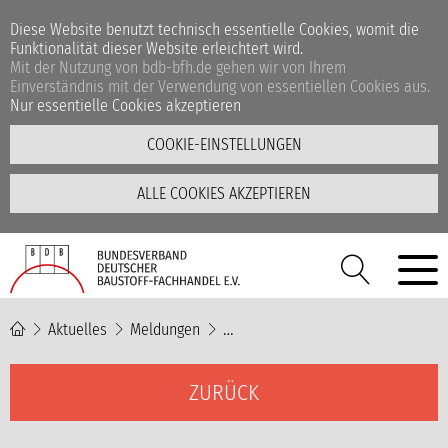
Diese Website benutzt technisch essentielle Cookies, womit die
Funktionalität dieser Website erleichtert wird.
Mit der Nutzung von bdb-bfh.de gehen wir von Ihrem
Einverständnis mit der Verwendung von essentiellen Cookies aus.
Nur essentielle Cookies akzeptieren
COOKIE-EINSTELLUNGEN
ALLE COOKIES AKZEPTIEREN
Aktuelles
Meldungen
NICHT erlaubt: Abholungen von Bau
ZURÜCK