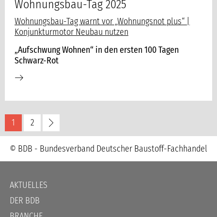
Wohnungsbau-Tag 2025
Wohnungsbau-Tag warnt vor „Wohnungsnot plus“ |
Konjunkturmotor Neubau nutzen
„Aufschwung Wohnen“ in den
ersten 100 Tagen
Schwarz-Rot
1
2
© BDB - Bundesverband Deutscher Baustoff-Fachhandel
Navigation
AKTUELLES
überspringen
DER BDB
BRANCHE