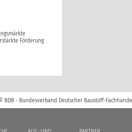
t
ungsmärkte
erstärkte Förderung
© BDB - Bundesverband Deutscher Baustoff-Fachhande
CHE
AUS- UND
PARTNER