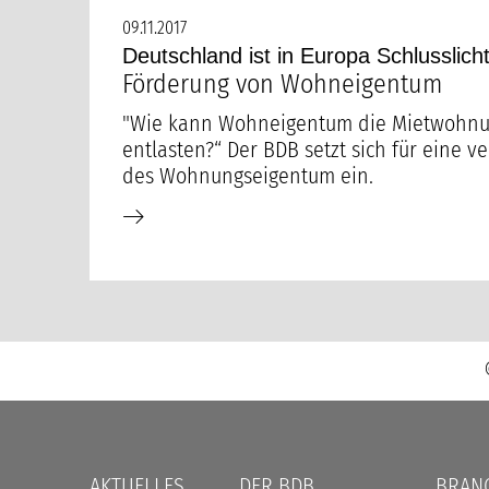
09.11.2017
Deutschland ist in Europa Schlusslich
Förderung von Wohneigentum
"Wie kann Wohneigentum die Mietwohn
entlasten?“ Der BDB setzt sich für eine v
des Wohnungseigentum ein.
Navigation
AKTUELLES
DER BDB
BRAN