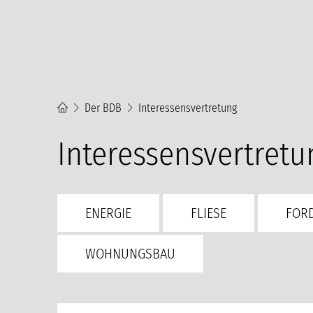
Der BDB
Interessensvertretung
Interessensvertretu
ENERGIE
FLIESE
FOR
WOHNUNGSBAU