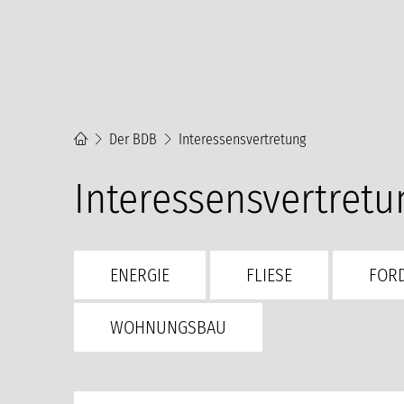
Der BDB
Interessensvertretung
Interessensvertretu
ENERGIE
FLIESE
FOR
WOHNUNGSBAU