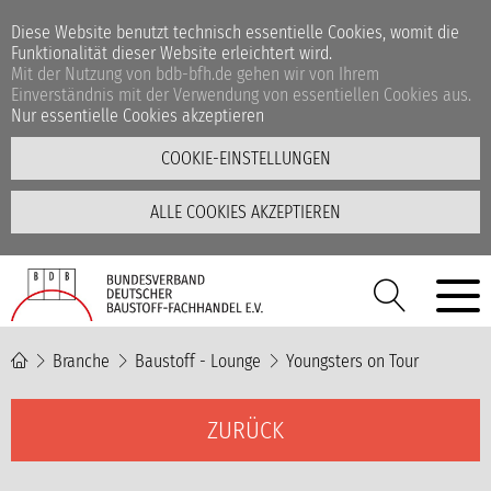
Diese Website benutzt technisch essentielle Cookies, womit die
Funktionalität dieser Website erleichtert wird.
Mit der Nutzung von bdb-bfh.de gehen wir von Ihrem
Einverständnis mit der Verwendung von essentiellen Cookies aus.
Nur essentielle Cookies akzeptieren
COOKIE-EINSTELLUNGEN
ALLE COOKIES AKZEPTIEREN
Branche
Baustoff - Lounge
Youngsters on Tour
ZURÜCK
Unsere Videos befinden
sich auf der YouTube-
Plattform.