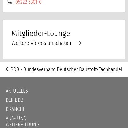
05222 5301-0
Mitglieder-Lounge
Weitere Videos anschauen
© BDB - Bundesverband Deutscher Baustoff-Fachhandel
Navigation
AKTUELLES
überspringen
DER BDB
BRANCHE
AUS- UND
WEITERBILDUNG