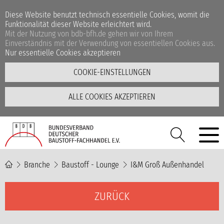
Diese Website benutzt technisch essentielle Cookies, womit die
Funktionalität dieser Website erleichtert wird.
Mit der Nutzung von bdb-bfh.de gehen wir von Ihrem
Einverständnis mit der Verwendung von essentiellen Cookies aus.
Nur essentielle Cookies akzeptieren
COOKIE-EINSTELLUNGEN
ALLE COOKIES AKZEPTIEREN
Branche
Baustoff - Lounge
I&M Groß Außenhandel
ZURÜCK
Unsere Videos befinden
sich auf der YouTube-
Plattform.