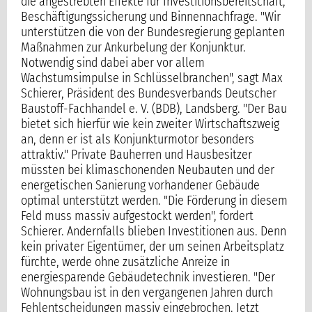
die angestrebten Effekte für Investitionsbereitschaft,
Beschäftigungssicherung und Binnennachfrage. "Wir
unterstützen die von der Bundesregierung geplanten
Maßnahmen zur Ankurbelung der Konjunktur.
Notwendig sind dabei aber vor allem
Wachstumsimpulse in Schlüsselbranchen", sagt Max
Schierer, Präsident des Bundesverbands Deutscher
Baustoff-Fachhandel e. V. (BDB), Landsberg. "Der Bau
bietet sich hierfür wie kein zweiter Wirtschaftszweig
an, denn er ist als Konjunkturmotor besonders
attraktiv." Private Bauherren und Hausbesitzer
müssten bei klimaschonenden Neubauten und der
energetischen Sanierung vorhandener Gebäude
optimal unterstützt werden. "Die Förderung in diesem
Feld muss massiv aufgestockt werden", fordert
Schierer. Andernfalls blieben Investitionen aus. Denn
kein privater Eigentümer, der um seinen Arbeitsplatz
fürchte, werde ohne zusätzliche Anreize in
energiesparende Gebäudetechnik investieren. "Der
Wohnungsbau ist in den vergangenen Jahren durch
Fehlentscheidungen massiv eingebrochen. Jetzt