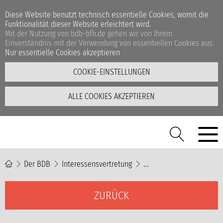
Diese Website benutzt technisch essentielle Cookies, womit die
Funktionalität dieser Website erleichtert wird.
Mit der Nutzung von bdb-bfh.de gehen wir von Ihrem
Einverständnis mit der Verwendung von essentiellen Cookies aus.
Nur essentielle Cookies akzeptieren
COOKIE-EINSTELLUNGEN
ALLE COOKIES AKZEPTIEREN
Der BDB
Interessensvertretung
Investitionen in Schlüs
ZURÜCK