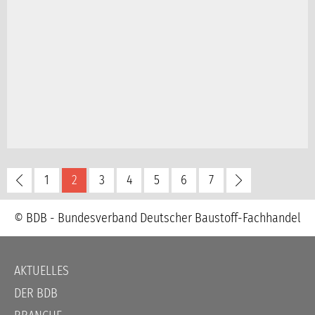
1
2
3
4
5
6
7
© BDB - Bundesverband Deutscher Baustoff-Fachhandel
Navigation
AKTUELLES
überspringen
DER BDB