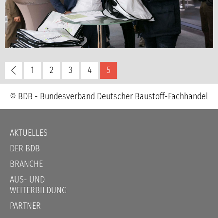
1
2
3
4
5
© BDB - Bundesverband Deutscher Baustoff-Fachhandel
Navigation
AKTUELLES
überspringen
DER BDB
BRANCHE
AUS- UND
WEITERBILDUNG
PARTNER